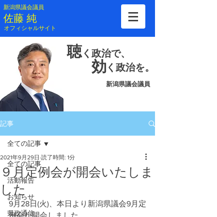
新潟県議会議員
​佐藤 純
​オフィシャルサイト
聴
く
政治で、
効
く
政治を。
新潟県議会議員
記事
全ての記事
2021年9月29日
読了時間: 1分
全ての記事
９月定例会が開会いたしま
活動報告
した
お知らせ
9月28日(火)、本日より新潟県議会9月定
県政通信
例会が開会しました。