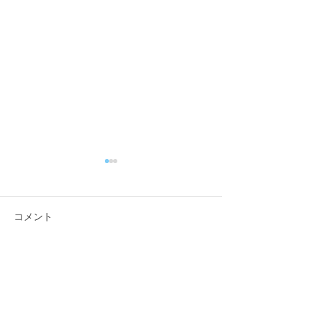
コメント
コメントを追加…
「佐藤純を囲む座談会･稲
「佐藤純を囲む
葉会館、袋津会館」を開
山会館、亀田コ
催いたしました
ィセンター」を