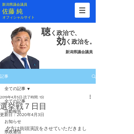
新潟県議会議員
​佐藤 純
​オフィシャルサイト
聴
く
政治で、
効
く
政治を。
新潟県議会議員
記事
全ての記事
2019年4月5日
読了時間: 1分
全ての記事
選挙戦７日目
活動報告
更新日：
2020年4月3日
お知らせ
夕方は街頭演説をさせていただきまし
県政通信