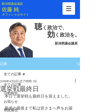
新潟県議会議員
​佐藤 純
​オフィシャルサイト
聴
く
政治で、
効
く
政治を。
新潟県議会議員
記事
全ての記事
2019年4月6日
読了時間: 1分
全ての記事
選挙戦最終日
活動報告
本日で選挙戦も最終日を迎えました。
お知らせ
最後の最後まで私は皆さまへ声をお届
県政通信