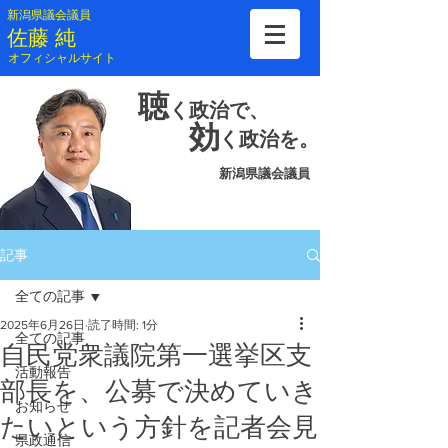
新潟県議会議員
​佐藤 純
​オフィシャルサイト
聴
く
政治で、
効
く
政治を。
新潟県議会議員
記事
全ての記事
2025年6月26日
読了時間: 1分
全ての記事
自民党衆議院第一選挙区支
活動報告
部長を、公募で決めていき
お知らせ
たいという方針を記者会見
県政通信