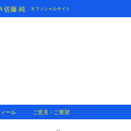
​佐藤 純
員
​オフィシャルサイト
フィール
ご意見・ご要望