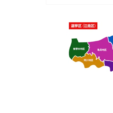
「佐藤純を囲む座談会･さつ
き会館、酒屋町民の家」を開
催いたしました