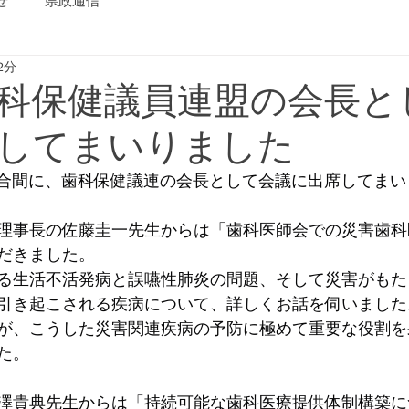
せ
県政通信
2分
科保健議員連盟の会長と
してまいりました
会議の合間に、歯科保健議連の会長として会議に出席してま
理事長の佐藤圭一先生からは「歯科医師会での災害歯科
だきました。
る生活不活発病と誤嚥性肺炎の問題、そして災害がもた
引き起こされる疾病について、詳しくお話を伺いました
が、こうした災害関連疾病の予防に極めて重要な役割を
た。
澤貴典先生からは「持続可能な歯科医療提供体制構築に