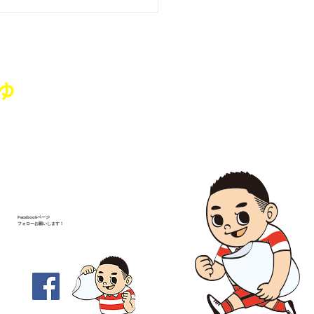
藤純を囲む座談会･城山
、亀田コミュニティセン
」を開催いたしました
ゅ
Facebookページ
フォローお願いします！
-1