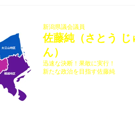
「佐藤純を囲む座談会･稲葉
「佐
会館、袋津会館」を開催いた
会館
しました
ター
新潟県議会議員
​佐藤純（さとう じ
ん）
迅速な決断！果敢に実行！
新たな政治を目指す佐藤純
佐藤純後援会事務所
〒950-0165 新潟市江南区西町3丁目3番28
電話：025-381-2355 FAX：025-381-2165
​Mail :
office@satojun.net