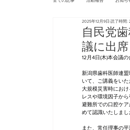
全ての記事
活動報告
お知ら
2025年12月9日
読了時間: 
自民党歯
議に出席
12月4日(木)本
新潟県歯科医師連盟
いて、ご講義をいた
大規模災害時におけ
レスや環境因子から
避難所での口腔ケア
めて認識いたしまし
また、常任理事の平