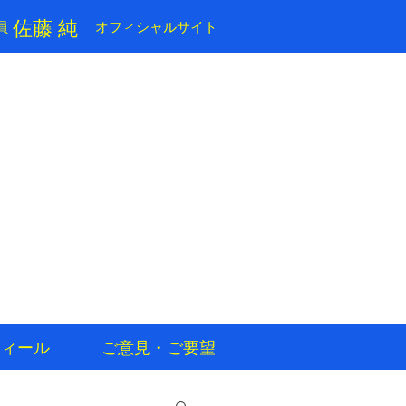
​佐藤 純
員
​オフィシャルサイト
フィール
ご意見・ご要望