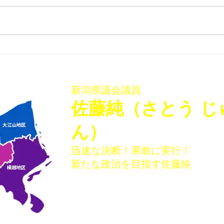
「佐藤純を囲む座談会･稲葉
「佐
会館、袋津会館」を開催いた
会館
しました
ター
新潟県議会議員
​佐藤純（さとう じ
ん）
迅速な決断！果敢に実行！
新たな政治を目指す佐藤純