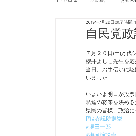
全ての記事
活動報告
お知ら
2019年7月29日
読了時間: 
自民党政
７月２０日(土)万
櫻井よしこ先生を応
当日、お手伝いに駆
いました。
いよいよ明日が投票日
私達の将来を決める大
県民の皆様、政治に参
#️
#参議院選挙
#塚田一郎
#街頭演説会