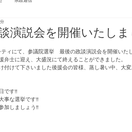
せ
県政通信
1分
談演説会を開催いたしま
代シティにて、参議院選挙　最後の政談演説会を開催いた
援弁士に迎え、大盛況にて終えることができました。
け付けて下さいました後援会の皆様、蒸し暑い中、大変
です‼️
事な選挙です‼️
加しましょう‼️