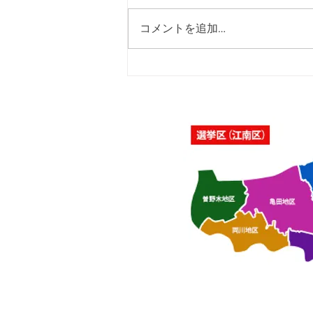
コメントを追加…
「佐藤純を囲む座談会･さつ
き会館、酒屋町民の家」を開
催いたしました