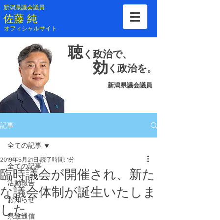
新潟県議会議員
​佐藤 純
​オフィシャルサイト
聴
く
政治で、
効
く
政治を。
新潟県議会議員
記事
全ての記事
2019年5月21日
読了時間: 1分
全ての記事
臨時議会が開催され、新た
活動報告
な議会体制が誕生いたしま
お知らせ
した
県政通信