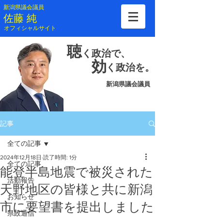
新潟県議会議員
​佐藤 純
​オフィシャルサイト
聴
く
政治で、
効
く
政治を。
新潟県議会議員
記事
全ての記事
2024年12月18日
読了時間: 1分
全ての記事
能登半島地震で被災された
活動報告
天野地区の皆様と共に新潟
お知らせ
市に要望書を提出しました
県政通信