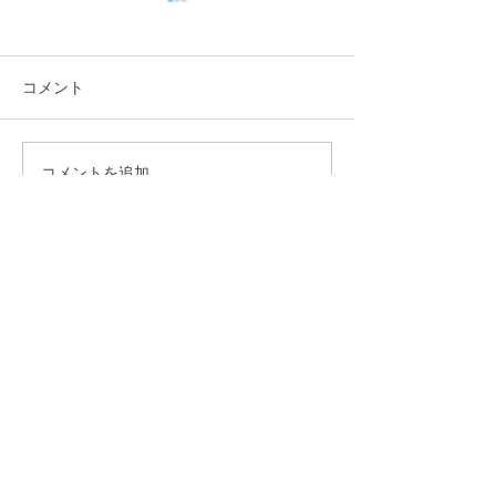
コメント
コメントを追加…
「佐藤純を囲む座談会･稲
「佐藤純を囲む
葉会館、袋津会館」を開
山会館、亀田コ
催いたしました
ィセンター」を
しました
新潟県議会議員
​佐藤純（さとう じゅん）
迅速な決断！果敢に実行！新たな政治を目指す佐藤純