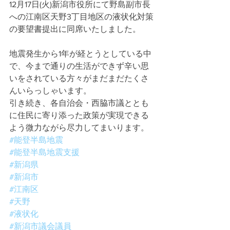
12月17日(火)新潟市役所にて野島副市長
への江南区天野3丁目地区の液状化対策
の要望書提出に同席いたしました。
地震発生から1年が経とうとしている中
で、今まで通りの生活ができず辛い思
いをされている方々がまだまだたくさ
んいらっしゃいます。
引き続き、各自治会・西脇市議ととも
に住民に寄り添った政策が実現できる
よう微力ながら尽力してまいります。
#能登半島地震
#能登半島地震支援
#新潟県
#新潟市
#江南区
#天野
#液状化
#新潟市議会議員