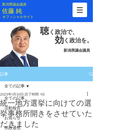
新潟県議会議員
​佐藤 純
​オフィシャルサイト
聴
く
政治で、
効
く
政治を。
新潟県議会議員
記事
全ての記事
2023年1月30日
読了時間: 1分
全ての記事
統一地方選挙に向けての選
活動報告
挙事務所開きをさせていた
お知らせ
だきました
県政通信