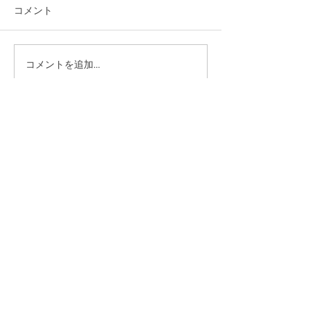
コメント
コメントを追加…
「佐藤純を囲む座談会･稲
「佐藤純を囲む
葉会館、袋津会館」を開
山会館、亀田コ
催いたしました
ィセンター」を
しました
新潟県議会議員
​佐藤純（さとう じゅん）
迅速な決断！果敢に実行！新たな政治を目指す佐藤純