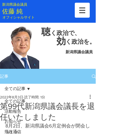
新潟県議会議員
​佐藤 純
​オフィシャルサイト
聴
く
政治で、
効
く
政治を。
新潟県議会議員
記事
全ての記事
2022年8月3日
読了時間: 1分
全ての記事
第99代新潟県議会議長を退
活動報告
任いたしました
お知らせ
8月2日、新潟県議会6月定例会が閉会し
県政通信
ました。