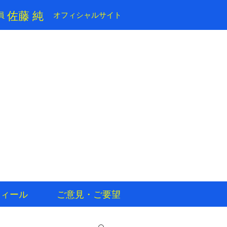
​佐藤 純
員
​オフィシャルサイト
フィール
ご意見・ご要望