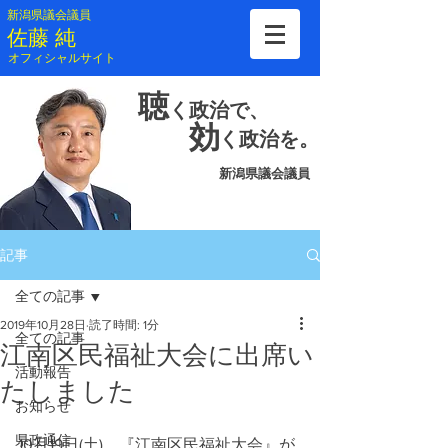
新潟県議会議員
​佐藤 純
​オフィシャルサイト
聴
く
政治で、
効
く
政治を。
新潟県議会議員
記事
全ての記事
2019年10月28日
読了時間: 1分
全ての記事
江南区民福祉大会に出席い
活動報告
たしました
お知らせ
県政通信
10月19日(土)、『江南区民福祉大会』が