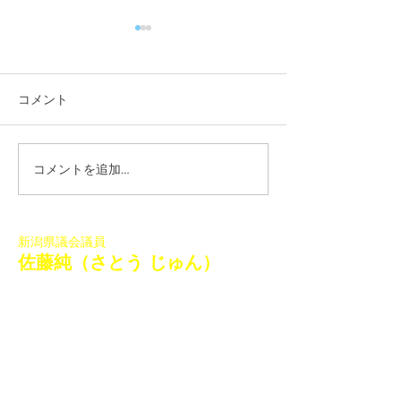
コメント
コメントを追加…
「佐藤純を囲む座談会･稲
「佐藤純を囲む
葉会館、袋津会館」を開
山会館、亀田コ
催いたしました
ィセンター」を
しました
新潟県議会議員
​佐藤純（さとう じゅん）
迅速な決断！果敢に実行！新たな政治を目指す佐藤純