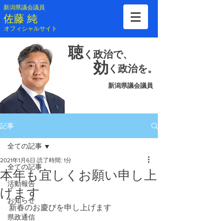
新潟県議会議員
​佐藤 純
​オフィシャルサイト
聴
く
政治で、
効
く
政治を。
新潟県議会議員
記事
全ての記事
2021年1月6日
読了時間: 1分
全ての記事
本年も宜しくお願い申し上
活動報告
げます
お知らせ
新春のお慶びを申し上げます
県政通信