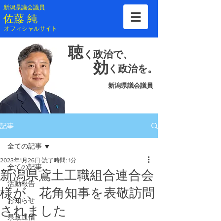
新潟県議会議員
​佐藤 純
​オフィシャルサイト
聴
く
政治で、
効
く
政治を。
新潟県議会議員
記事
全ての記事
2023年1月26日
読了時間: 1分
全ての記事
新潟県鳶土工職組合連合会
活動報告
様が、花角知事を表敬訪問
お知らせ
されました
県政通信