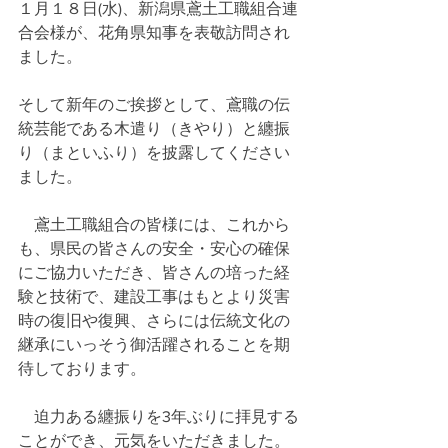
１月１８日(水)、新潟県鳶土工職組合連
合会様が、花角県知事を表敬訪問され
ました。
そして新年のご挨拶として、鳶職の伝
統芸能である木遣り（きやり）と纏振
り（まといふり）を披露してください
ました。
　鳶土工職組合の皆様には、これから
も、県民の皆さんの安全・安心の確保
にご協力いただき、皆さんの培った経
験と技術で、建設工事はもとより災害
時の復旧や復興、さらには伝統文化の
継承にいっそう御活躍されることを期
待しております。
　迫力ある纏振りを3年ぶりに拝見する
ことができ、元気をいただきました。