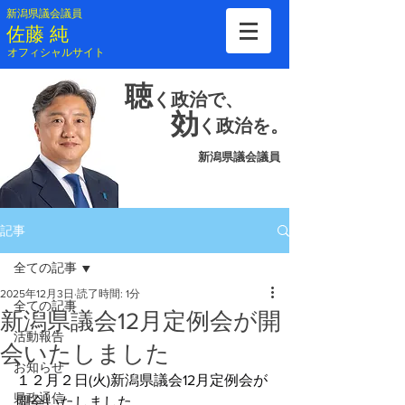
新潟県議会議員
​佐藤 純
​オフィシャルサイト
聴
く
政治で、
効
く
政治を。
新潟県議会議員
記事
全ての記事
2025年12月3日
読了時間: 1分
全ての記事
新潟県議会12月定例会が開
活動報告
会いたしました
お知らせ
１２月２日(火)新潟県議会12月定例会が
県政通信
開会いたしました。