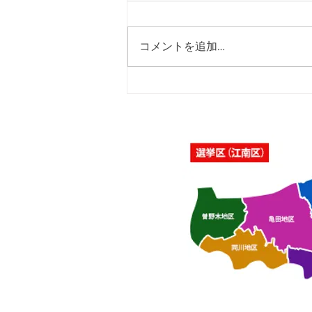
コメントを追加…
「佐藤純を囲む座談会･さつ
き会館、酒屋町民の家」を開
催いたしました