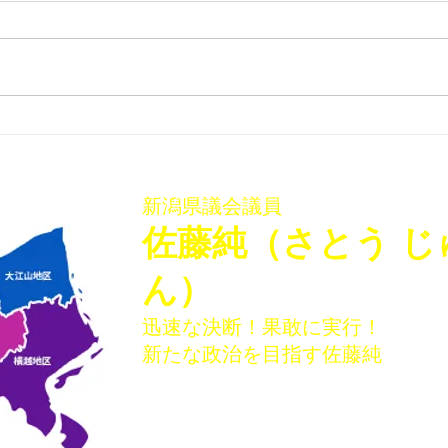
「佐藤純を囲む座談会･稲葉
「佐
会館、袋津会館」を開催いた
会館
しました
ター
新潟県議会議員
​佐藤純（さとう じ
ん）
迅速な決断！果敢に実行！
新たな政治を目指す佐藤純