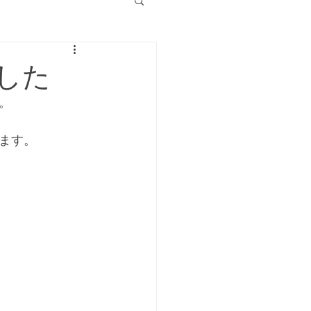
した
。
ます。