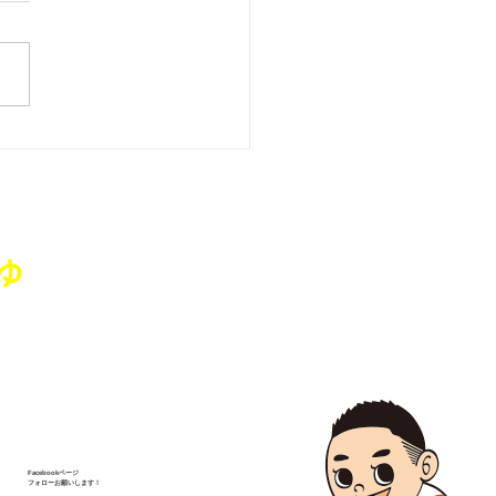
藤純を囲む座談会･城山
、亀田コミュニティセン
」を開催いたしました
ゅ
Facebookページ
フォローお願いします！