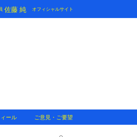
​佐藤 純
員
​オフィシャルサイト
フィール
ご意見・ご要望