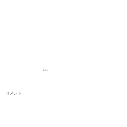
コメント
コメントを追加…
「佐藤純を囲む座談会･稲
「佐藤純を囲む
葉会館、袋津会館」を開
山会館、亀田コ