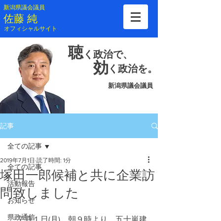
新潟県議会議員
​佐藤 純
​オフィシャルサイト
聴
く
政治で、
効
く
政治を。
新潟県議会議員
記事
全ての記事
2019年7月1日
読了時間: 1分
全ての記事
塚田一郎候補と共に企業訪
活動報告
問致しました
お知らせ
県政通信
　７月１日(月)、朝９時より、五十嵐建