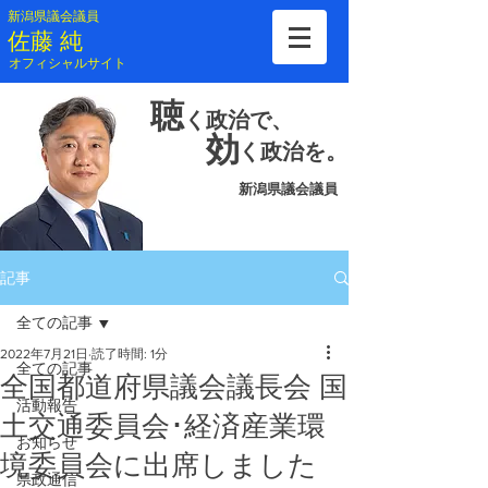
新潟県議会議員
​佐藤 純
​オフィシャルサイト
聴
く
政治で、
効
く
政治を。
新潟県議会議員
記事
全ての記事
2022年7月21日
読了時間: 1分
全ての記事
全国都道府県議会議長会 国
活動報告
土交通委員会･経済産業環
お知らせ
境委員会に出席しました
県政通信