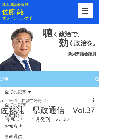
新潟県議会議員
​佐藤 純
​オフィシャルサイト
聴
く
政治で、
効
く
政治を。
新潟県議会議員
記事
全ての記事
2023年1月26日
読了時間: 1分
全ての記事
佐藤純 県政通信 Vol.37
活動報告
令和５年　１月発刊　Vol.37
お知らせ
県政通信