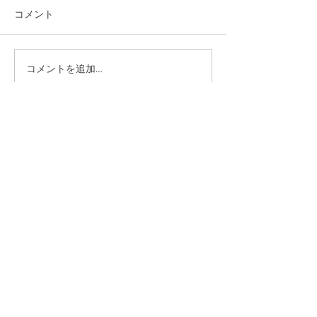
コメント
コメントを追加…
佐藤純 県政通信 Vol.４
佐藤純 県政通信
５
４
新潟県議会議員
​佐藤純（さとう じゅん）
迅速な決断！果敢に実行！新たな政治を目指す佐藤純