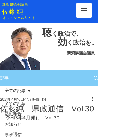
新潟県議会議員
​佐藤 純
​オフィシャルサイト
聴
く
政治で、
効
く
政治を。
新潟県議会議員
記事
全ての記事
2021年4月10日
読了時間: 1分
全ての記事
佐藤純 県政通信 Vol.30
活動報告
令和3年4月発行　Vol.30
お知らせ
県政通信