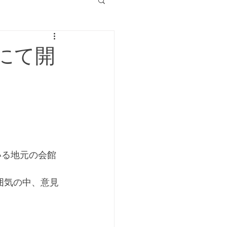
にて開
。