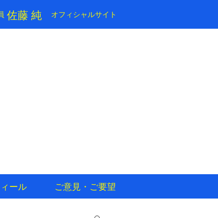
​佐藤 純
員
​オフィシャルサイト
フィール
ご意見・ご要望