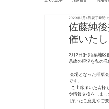
全ての記事
活動報告
お知ら
2020年2月4日
読了時間: 
佐藤純後
催いたし
2月2日(日)稲葉地
県政の現況を私の見
 会場となった稲葉会館は、祖父・父・私と三代にわたってお世話になっている地元の会館
です。
  ご出席頂いた皆様も、顔馴染みのご近所さんばかりで、とても和やかな雰囲気の中、意見
や情報交換をしまし
 頂いたご意見やご