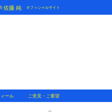
​佐藤 純
員
​オフィシャルサイト
フィール
ご意見・ご要望