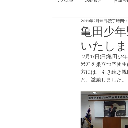
全ての記事
活動報告
お知ら
2019年2月18日
読了時間: 
亀田少年
いたしま
 2月17日(日)亀田
ｸﾗﾌﾞを巣立つ卒
方には、引き続き親
と、激励しました。