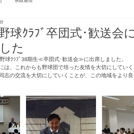
せ
県政通信
1分
野球ｸﾗﾌﾞ卒団式･歓送会
した
少年野球ｸﾗﾌﾞ38期生≪卒団式･歓送会≫に出席しました。
団生には、これからも野球団で培った友情を大切にしてい
同志の交流を大切にしていくことが、この地域をより良
 