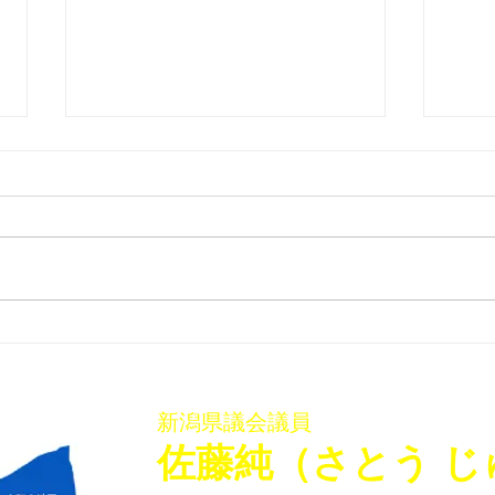
「佐藤純を囲む座談会･稲葉
「佐
会館、袋津会館」を開催いた
会館
しました
ター
新潟県議会議員
​佐藤純（さとう じ