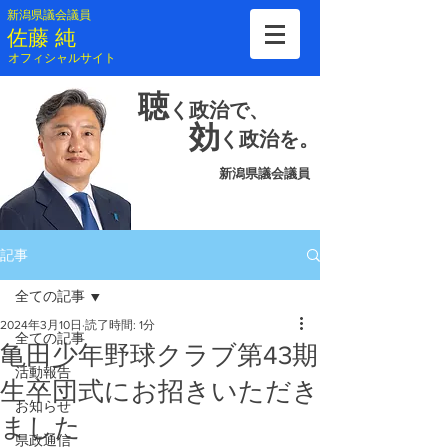
新潟県議会議員
​佐藤 純
​オフィシャルサイト
聴
く
政治で、
効
く
政治を。
新潟県議会議員
記事
全ての記事
2024年3月10日
読了時間: 1分
全ての記事
亀田少年野球クラブ第43期
活動報告
生卒団式にお招きいただき
お知らせ
ました
県政通信