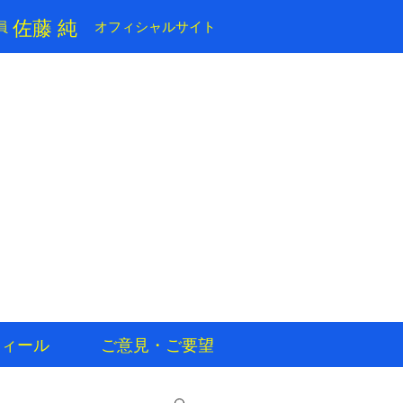
​佐藤 純
員
​オフィシャルサイト
フィール
ご意見・ご要望