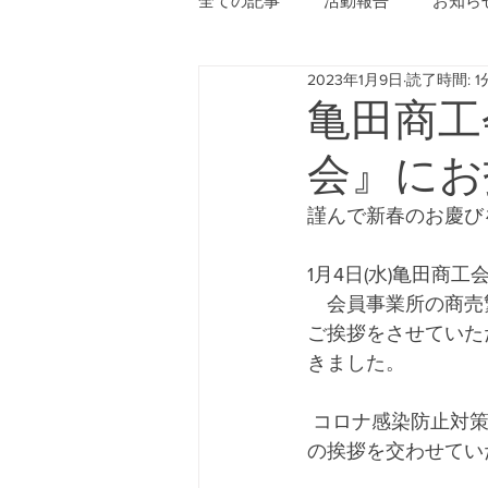
全ての記事
活動報告
お知ら
2023年1月9日
読了時間: 1
亀田商工
会』にお
謹んで新春のお慶び
1月4日(水)亀田
　会員事業所の商売
ご挨拶をさせていた
きました。
 コロナ感染防止対策を徹底しての開催ではございましたが、出席された会員の皆様と新年
の挨拶を交わせてい