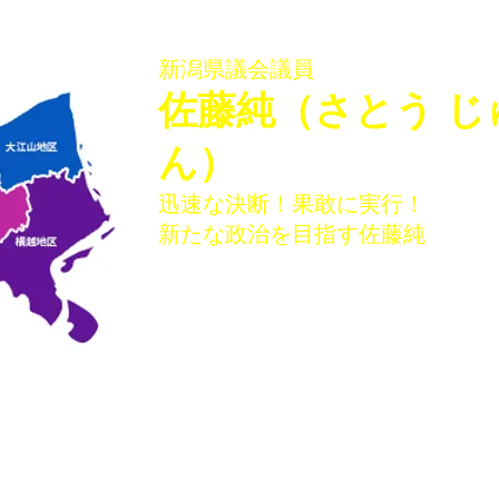
会館、袋津会館」を開催いた
会館
しました
ター
新潟県議会議員
​佐藤純（さとう じ
ん）
迅速な決断！果敢に実行！
新たな政治を目指す佐藤純
佐藤純後援会事務所
〒950-0165 新潟市江南区西町3丁目3番28
電話：025-381-2355 FAX：025-381-2165
​Mail :
office@satojun.net