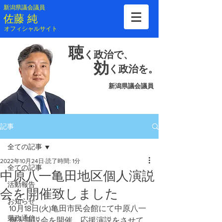
新潟県議会議員
​佐藤 純
​オフィシャルサイト
聴
く
政治で、
効
く
政治を。
新潟県議会議員
記事
全ての記事
2022年10月24日
読了時間: 1分
全ての記事
中原八一亀田地区個人演説
活動報告
会を開催致しました
お知らせ
10月18日(火)亀田市民会館にて中原八一
県政通信
個人演説会を開催。応援演説をさせて