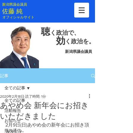
新潟県議会議員
​佐藤 純
​オフィシャルサイト
聴
く
政治で、
効
く
政治を。
新潟県議会議員
記事
全ての記事
2020年2月18日
読了時間: 1分
全ての記事
あやめ会 新年会にお招き
活動報告
いただきました
お知らせ
2月9日(日)あやめ会の新年会にお招き頂
県政通信
きました。