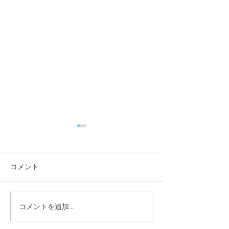
コメント
コメントを追加…
「佐藤純を囲む座談会･稲
「佐藤純を囲む
葉会館、袋津会館」を開
山会館、亀田コ