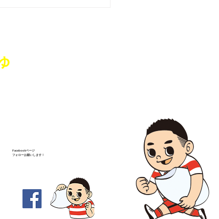
藤純を囲む座談会･城山
、亀田コミュニティセン
」を開催いたしました
ゅ
Facebookページ
フォローお願いします！
-1