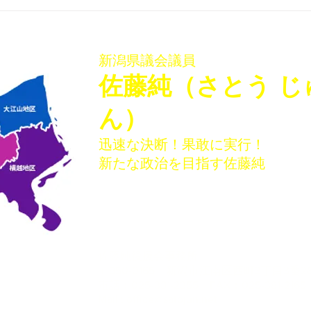
「佐藤純を囲む座談会･稲葉
「佐
会館、袋津会館」を開催いた
会館
しました
ター
新潟県議会議員
​佐藤純（さとう じ
ん）
迅速な決断！果敢に実行！
新たな政治を目指す佐藤純
佐藤純後援会事務所
〒950-0165 新潟市江南区西町3丁目3番28
電話：025-381-2355 FAX：025-381-2165
​Mail :
office@satojun.net