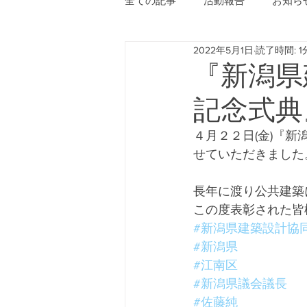
全ての記事
活動報告
お知ら
2022年5月1日
読了時間: 1
『新潟県
記念式典
４月２２日(金)『
せていただきました
長年に渡り公共建築
この度表彰された皆
#新潟県建築設計協
#新潟県
#江南区
#新潟県議会議長
#佐藤純