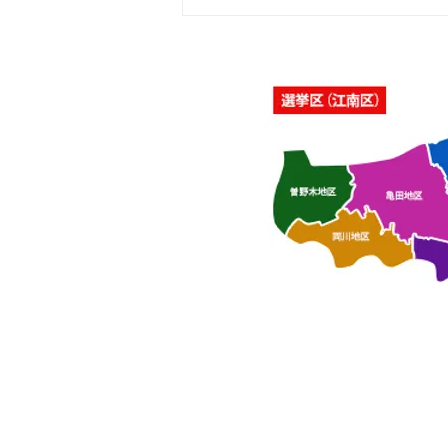
「佐藤純を囲む座談会･さつ
き会館、酒屋町民の家」を開
催いたしました