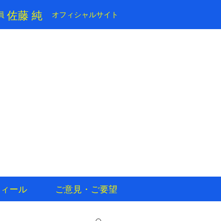
​佐藤 純
員
​オフィシャルサイト
フィール
ご意見・ご要望