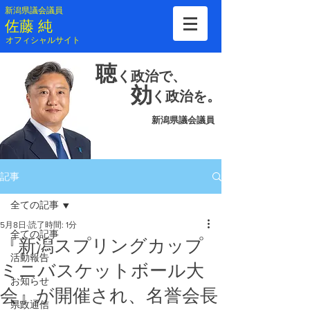
新潟県議会議員
​佐藤 純
​オフィシャルサイト
聴
く
政治で、
効
く
政治を。
新潟県議会議員
記事
全ての記事
5月8日
読了時間: 1分
全ての記事
『新潟スプリングカップ
活動報告
ミニバスケットボール大
お知らせ
会』が開催され、名誉会長
県政通信