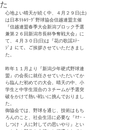
た
心地よい晴天が続く中、４月２９日(土)
は日本ﾘﾄﾙﾘｰｸﾞ野球協会信越連盟主催
『信越連盟春季大会新潟ブロック予選
兼第２６回新潟市長杯争奪戦大会』に
て、４月３０日(日)は『花の歌謡ｽﾃｰ
ｼﾞ』にて、ご挨拶させていただきまし
た。
昨年１１月より『新潟少年硬式野球連
盟』の会長に就任させていただいてか
ら臨んだ初めての大会。晴天の中、小
学生と中学生混合の３チームが予選突
破をかけて熱い戦いに挑んでおりまし
た。
御協会では、野球を通じ、技術はもち
ろんのこと、社会生活に必要な『ﾏﾅｰ・
しつけ・人に対しての思いやり』とい