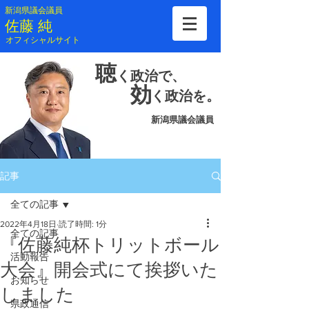
新潟県議会議員
​佐藤 純
​オフィシャルサイト
聴
く
政治で、
効
く
政治を。
新潟県議会議員
記事
全ての記事
2022年4月18日
読了時間: 1分
全ての記事
『佐藤純杯トリットボール
活動報告
大会』開会式にて挨拶いた
お知らせ
しました
県政通信