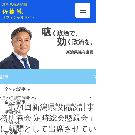
新潟県議会議員
​佐藤 純
​オフィシャルサイト
聴
く
政治で、
効
く
政治を。
新潟県議会議員
記事
全ての記事
5月23日
読了時間: 2分
全ての記事
「第74回新潟県設備設計事
活動報告
務所協会 定時総会懇親会」
お知らせ
に顧問として出席させてい
県政通信