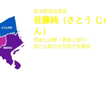
しました
ター
新潟県議会議員
​佐藤純（さとう じ
ん）
迅速な決断！果敢に実行！
新たな政治を目指す佐藤純
佐藤純後援会事務所
〒950-0165 新潟市江南区西町3丁目3番28
電話：025-381-2355 FAX：025-381-2165
​Mail :
office@satojun.net