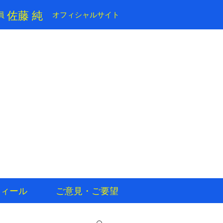
​佐藤 純
員
​オフィシャルサイト
フィール
ご意見・ご要望