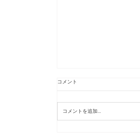
コメント
コメントを追加…
「佐藤純を囲む座談会･さつ
き会館、酒屋町民の家」を開