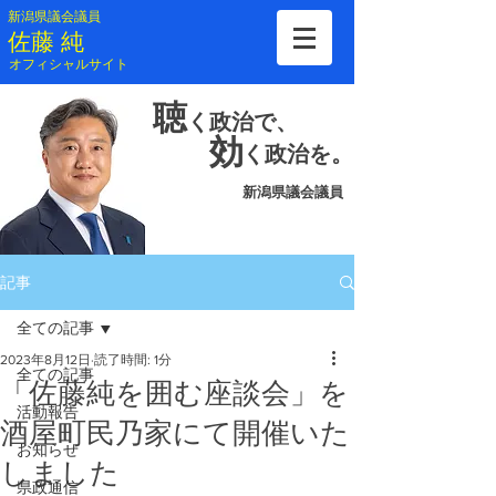
新潟県議会議員
​佐藤 純
​オフィシャルサイト
聴
く
政治で、
効
く
政治を。
新潟県議会議員
記事
全ての記事
2023年8月12日
読了時間: 1分
全ての記事
「佐藤純を囲む座談会」を
活動報告
酒屋町民乃家にて開催いた
お知らせ
しました
県政通信