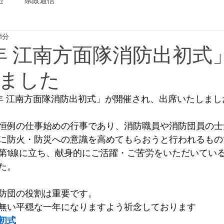
せ
県政通信
1分
年 江南方面隊消防出初式
ました
和7年 江南方面隊消防出初式」が開催され、出席いたしまし
恒例の仕事始めの行事であり、消防職員や消防団員の士
に防火・防災への意識を高めてもらおうと行われるもの
第1線に立ち、献身的にご活躍・ご苦労をいただいてい
た。
防団の役割は重要です。
無い平穏な一年になりますよう祈念しております
初式