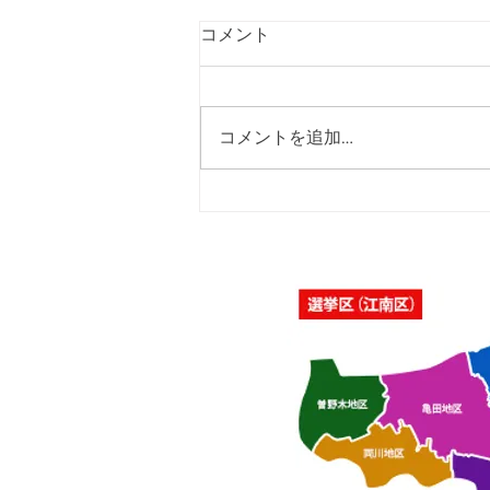
コメント
コメントを追加…
「佐藤純を囲む座談会･さつ
き会館、酒屋町民の家」を開
催いたしました