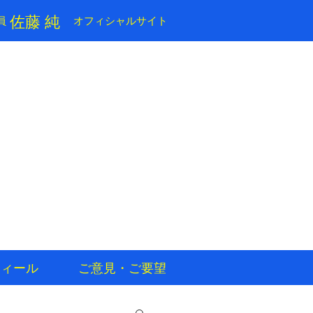
​佐藤 純
員
​オフィシャルサイト
フィール
ご意見・ご要望