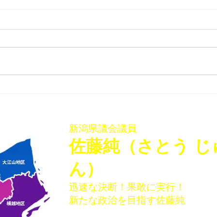
「佐藤純を囲む座談会･稲葉
「佐
会館、袋津会館」を開催いた
会館
しました
ター
新潟県議会議員
​佐藤純（さとう じ
ん）
迅速な決断！果敢に実行！
新たな政治を目指す佐藤純