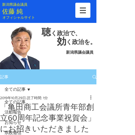
新潟県議会議員
​佐藤 純
​オフィシャルサイト
聴
く
政治で、
効
く
政治を。
新潟県議会議員
記事
全ての記事
2019年10月29日
読了時間: 1分
全ての記事
「亀田商工会議所青年部創
活動報告
立60周年記念事業祝賀会」
お知らせ
にお招きいただきました
県政通信